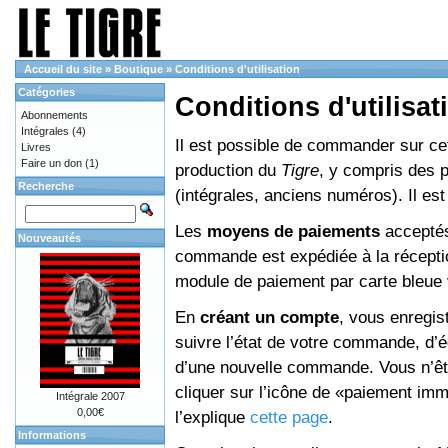
Accueil du site
»
Boutique
»
Conditions d'utilisation
Catégories
Conditions d'utilisat
Abonnements
Intégrales
(4)
Il est possible de commander sur cett
Livres
Faire un don
(1)
production du
Tigre
, y compris des 
Recherche
(intégrales, anciens numéros). Il e
Les
moyens de paiements
acceptés
Nouveautés
commande est expédiée à la réceptio
module de paiement par carte bleue 
En
créant un compte
, vous enregis
suivre l’état de votre commande, d’é
d’une nouvelle commande. Vous n’êtes
cliquer sur l’icône de «paiement im
Intégrale 2007
0,00€
l’explique
cette page
.
Informations