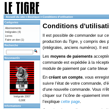
Accueil du site
»
Boutique
»
Conditions d'utilisation
Catégories
Conditions d'utilisat
Abonnements
Intégrales
(4)
Il est possible de commander sur cett
Livres
Faire un don
(1)
production du
Tigre
, y compris des 
Recherche
(intégrales, anciens numéros). Il e
Les
moyens de paiements
acceptés
Nouveautés
commande est expédiée à la réceptio
module de paiement par carte bleue 
En
créant un compte
, vous enregis
suivre l’état de votre commande, d’é
d’une nouvelle commande. Vous n’êtes
cliquer sur l’icône de «paiement im
Intégrale 2007
0,00€
l’explique
cette page
.
Informations