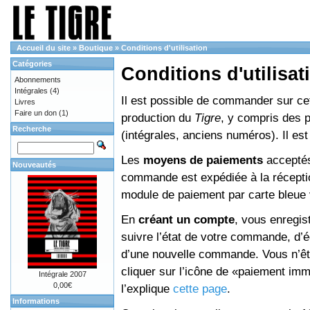
Accueil du site
»
Boutique
»
Conditions d'utilisation
Catégories
Conditions d'utilisat
Abonnements
Intégrales
(4)
Il est possible de commander sur cett
Livres
Faire un don
(1)
production du
Tigre
, y compris des 
Recherche
(intégrales, anciens numéros). Il e
Les
moyens de paiements
acceptés
Nouveautés
commande est expédiée à la réceptio
module de paiement par carte bleue 
En
créant un compte
, vous enregis
suivre l’état de votre commande, d’é
d’une nouvelle commande. Vous n’êtes
cliquer sur l’icône de «paiement im
Intégrale 2007
0,00€
l’explique
cette page
.
Informations