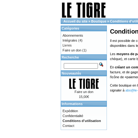
Accueil du site
»
Boutique
»
Conditions d'util
Catégories
Condition
Abonnements
Intégrales
(4)
Il est possible de 
Livres
disponibles dans l
Faire un don
(1)
Les
moyens de p
Recherche
chèque), et carte 
En
créant un co
facture, et de gag
Nouveautés
l’icône de «paieme
Cette boutique en 
signaler à
abo@le-t
Faire un don
15,00€
Informations
Expédition
Confidentialité
Conditions d'utilisation
Contact