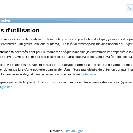
isation
s d'utilisation
commander sur cette boutique en ligne l’intégralité de la production du
Tigre
, y compris des pr
e commerce (intégrales, anciens numéros). Il est évidemment possible de s’abonner au
Tigre
aiements
acceptés sont pour le moment : chèque bancaire (la commande est expédiée à la 
bleue (via Paypal). Un module de paiement par carte bleue via une banque va être mis en pla
mpte
, vous enregistrez vos informations, ce qui vous permet de suivre l’état de votre comman
ner du temps lors d’une nouvelle commande. Vous n’êtes pas obligés de créer un compte, il suf
nt immédiat» de Paypal dans le panier, comme l’explique
cette page
.
ligne a ouvert le 16 juin 2011. Nous vous prions d’excuser d’éventuels ratés ou bugs (que v
igre.net
).
Retour au
site du
Tigre