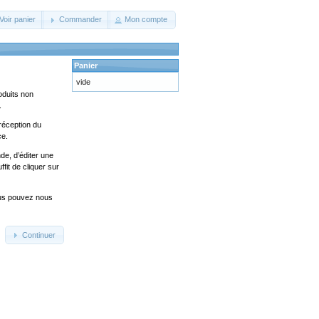
Voir panier
Commander
Mon compte
Panier
vide
oduits non
.
réception du
ce.
de, d’éditer une
fit de cliquer sur
ous pouvez nous
Continuer