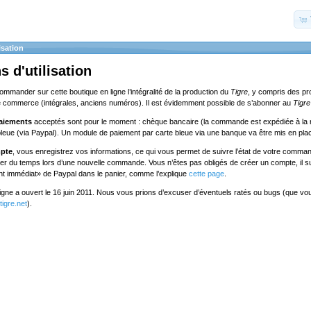
isation
s d'utilisation
commander sur cette boutique en ligne l’intégralité de la production du
Tigre
, y compris des pr
e commerce (intégrales, anciens numéros). Il est évidemment possible de s’abonner au
Tigre
aiements
acceptés sont pour le moment : chèque bancaire (la commande est expédiée à la 
bleue (via Paypal). Un module de paiement par carte bleue via une banque va être mis en pla
mpte
, vous enregistrez vos informations, ce qui vous permet de suivre l’état de votre comman
ner du temps lors d’une nouvelle commande. Vous n’êtes pas obligés de créer un compte, il suf
nt immédiat» de Paypal dans le panier, comme l’explique
cette page
.
ligne a ouvert le 16 juin 2011. Nous vous prions d’excuser d’éventuels ratés ou bugs (que v
igre.net
).