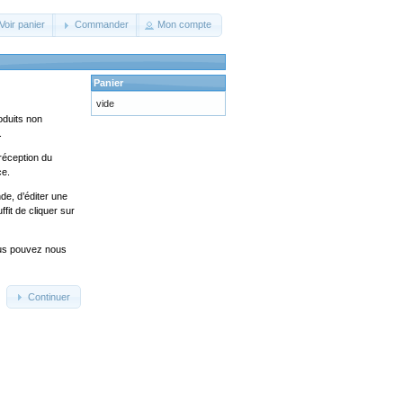
Voir panier
Commander
Mon compte
Panier
vide
oduits non
.
réception du
ce.
de, d’éditer une
fit de cliquer sur
ous pouvez nous
Continuer