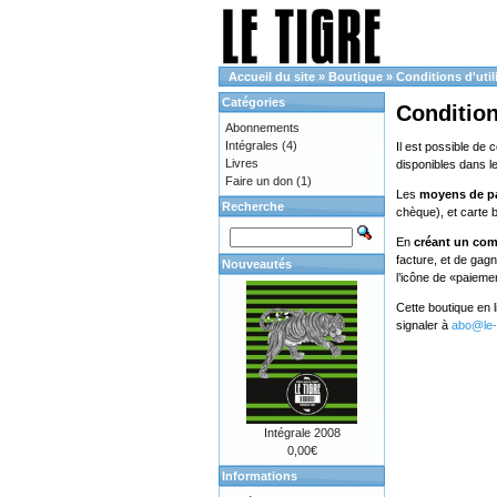
Accueil du site
»
Boutique
»
Conditions d'util
Catégories
Condition
Abonnements
Intégrales
(4)
Il est possible de 
Livres
disponibles dans l
Faire un don
(1)
Les
moyens de p
Recherche
chèque), et carte 
En
créant un co
facture, et de gag
Nouveautés
l’icône de «paieme
Cette boutique en 
signaler à
abo@le-t
Intégrale 2008
0,00€
Informations