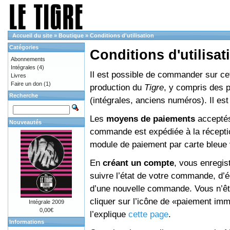
Accueil du site
»
Boutique
»
Conditions d'utilisation
Catégories
Conditions d'utilisat
Abonnements
Intégrales
(4)
Il est possible de commander sur cett
Livres
Faire un don
(1)
production du
Tigre
, y compris des 
Recherche
(intégrales, anciens numéros). Il e
Les
moyens de paiements
acceptés
Nouveautés
commande est expédiée à la réceptio
module de paiement par carte bleue 
En
créant un compte
, vous enregis
suivre l’état de votre commande, d’é
d’une nouvelle commande. Vous n’êtes
cliquer sur l’icône de «paiement im
Intégrale 2009
0,00€
l’explique
cette page
.
Informations