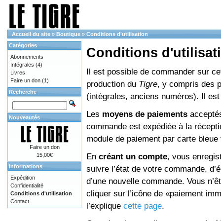
Accueil du site
»
Boutique
»
Conditions d'utilisation
Catégories
Conditions d'utilisat
Abonnements
Intégrales
(4)
Il est possible de commander sur cett
Livres
Faire un don
(1)
production du
Tigre
, y compris des 
Recherche
(intégrales, anciens numéros). Il e
Les
moyens de paiements
acceptés
Nouveautés
commande est expédiée à la réceptio
module de paiement par carte bleue 
Faire un don
En
créant un compte
, vous enregis
15,00€
Informations
suivre l’état de votre commande, d’é
Expédition
d’une nouvelle commande. Vous n’êtes
Confidentialité
cliquer sur l’icône de «paiement im
Conditions d'utilisation
Contact
l’explique
cette page
.