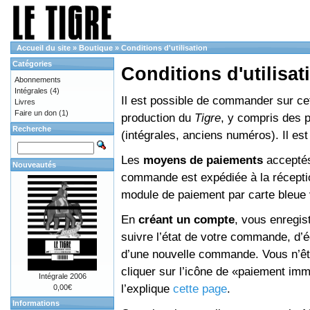
Accueil du site
»
Boutique
»
Conditions d'utilisation
Catégories
Conditions d'utilisat
Abonnements
Intégrales
(4)
Il est possible de commander sur cett
Livres
Faire un don
(1)
production du
Tigre
, y compris des 
Recherche
(intégrales, anciens numéros). Il e
Les
moyens de paiements
acceptés
Nouveautés
commande est expédiée à la réceptio
module de paiement par carte bleue 
En
créant un compte
, vous enregis
suivre l’état de votre commande, d’é
d’une nouvelle commande. Vous n’êtes
cliquer sur l’icône de «paiement im
Intégrale 2006
l’explique
cette page
.
0,00€
Informations