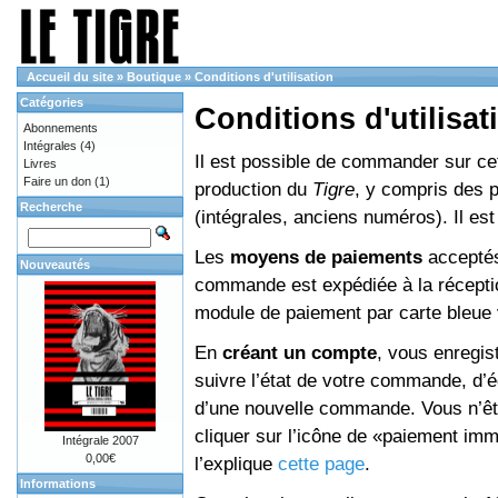
Accueil du site
»
Boutique
»
Conditions d'utilisation
Catégories
Conditions d'utilisat
Abonnements
Intégrales
(4)
Il est possible de commander sur cett
Livres
Faire un don
(1)
production du
Tigre
, y compris des 
Recherche
(intégrales, anciens numéros). Il e
Les
moyens de paiements
acceptés
Nouveautés
commande est expédiée à la réceptio
module de paiement par carte bleue 
En
créant un compte
, vous enregis
suivre l’état de votre commande, d’é
d’une nouvelle commande. Vous n’êtes
cliquer sur l’icône de «paiement im
Intégrale 2007
0,00€
l’explique
cette page
.
Informations