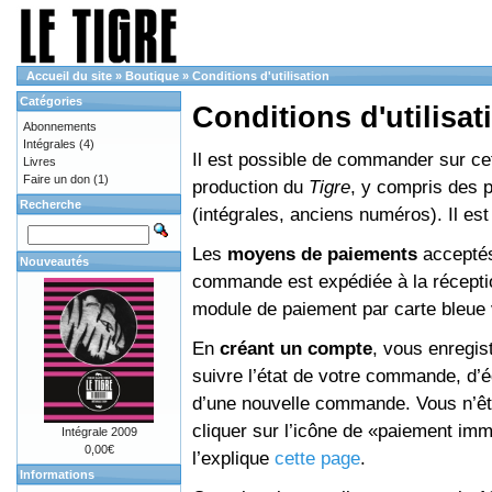
Accueil du site
»
Boutique
»
Conditions d'utilisation
Catégories
Conditions d'utilisat
Abonnements
Intégrales
(4)
Il est possible de commander sur cett
Livres
Faire un don
(1)
production du
Tigre
, y compris des 
Recherche
(intégrales, anciens numéros). Il e
Les
moyens de paiements
acceptés
Nouveautés
commande est expédiée à la réceptio
module de paiement par carte bleue 
En
créant un compte
, vous enregis
suivre l’état de votre commande, d’é
d’une nouvelle commande. Vous n’êtes
cliquer sur l’icône de «paiement im
Intégrale 2009
0,00€
l’explique
cette page
.
Informations