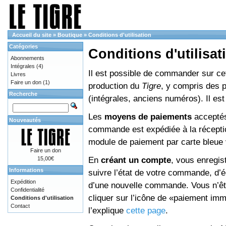
Accueil du site
»
Boutique
»
Conditions d'utilisation
Catégories
Conditions d'utilisat
Abonnements
Intégrales
(4)
Il est possible de commander sur cett
Livres
Faire un don
(1)
production du
Tigre
, y compris des 
Recherche
(intégrales, anciens numéros). Il e
Les
moyens de paiements
acceptés
Nouveautés
commande est expédiée à la réceptio
module de paiement par carte bleue 
Faire un don
En
créant un compte
, vous enregis
15,00€
Informations
suivre l’état de votre commande, d’é
Expédition
d’une nouvelle commande. Vous n’êtes
Confidentialité
cliquer sur l’icône de «paiement im
Conditions d'utilisation
Contact
l’explique
cette page
.