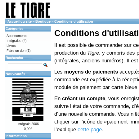
Accueil du site
»
Boutique
»
Conditions d'utilisation
Catégories
Conditions d'utilisat
Abonnements
Intégrales
(4)
Il est possible de commander sur cett
Livres
Faire un don
(1)
production du
Tigre
, y compris des 
Recherche
(intégrales, anciens numéros). Il e
Les
moyens de paiements
acceptés
Nouveautés
commande est expédiée à la réceptio
module de paiement par carte bleue 
En
créant un compte
, vous enregis
suivre l’état de votre commande, d’é
d’une nouvelle commande. Vous n’êtes
cliquer sur l’icône de «paiement im
Intégrale 2006
l’explique
cette page
.
0,00€
Informations