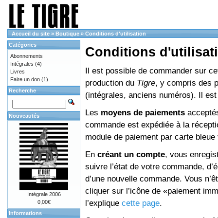
Accueil du site
»
Boutique
»
Conditions d'utilisation
Catégories
Conditions d'utilisat
Abonnements
Intégrales
(4)
Il est possible de commander sur cett
Livres
Faire un don
(1)
production du
Tigre
, y compris des 
Recherche
(intégrales, anciens numéros). Il e
Les
moyens de paiements
acceptés
Nouveautés
commande est expédiée à la réceptio
module de paiement par carte bleue 
En
créant un compte
, vous enregis
suivre l’état de votre commande, d’é
d’une nouvelle commande. Vous n’êtes
cliquer sur l’icône de «paiement im
Intégrale 2006
l’explique
cette page
.
0,00€
Informations