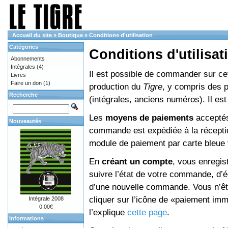
Accueil du site
»
Boutique
»
Conditions d'utilisation
Catégories
Conditions d'utilisat
Abonnements
Intégrales
(4)
Il est possible de commander sur cett
Livres
Faire un don
(1)
production du
Tigre
, y compris des 
Recherche
(intégrales, anciens numéros). Il e
Les
moyens de paiements
acceptés
Nouveautés
commande est expédiée à la réceptio
module de paiement par carte bleue 
En
créant un compte
, vous enregis
suivre l’état de votre commande, d’é
d’une nouvelle commande. Vous n’êtes
cliquer sur l’icône de «paiement im
Intégrale 2008
0,00€
l’explique
cette page
.
Informations