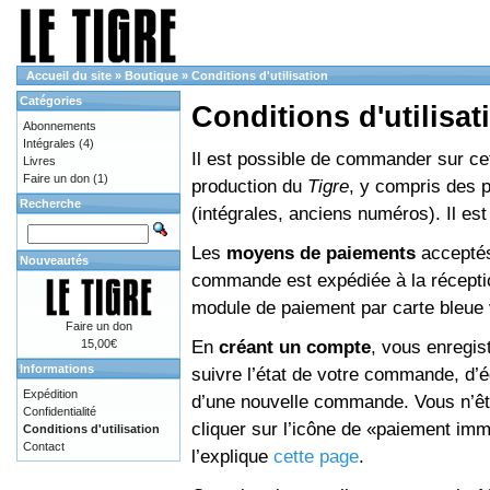
Accueil du site
»
Boutique
»
Conditions d'utilisation
Catégories
Conditions d'utilisat
Abonnements
Intégrales
(4)
Il est possible de commander sur cett
Livres
Faire un don
(1)
production du
Tigre
, y compris des 
Recherche
(intégrales, anciens numéros). Il e
Les
moyens de paiements
acceptés
Nouveautés
commande est expédiée à la réceptio
module de paiement par carte bleue 
Faire un don
En
créant un compte
, vous enregis
15,00€
Informations
suivre l’état de votre commande, d’é
Expédition
d’une nouvelle commande. Vous n’êtes
Confidentialité
cliquer sur l’icône de «paiement im
Conditions d'utilisation
Contact
l’explique
cette page
.