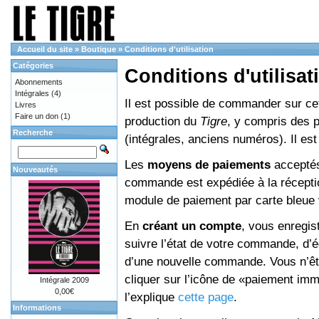
Accueil du site
»
Boutique
»
Conditions d'utilisation
Catégories
Conditions d'utilisat
Abonnements
Intégrales
(4)
Il est possible de commander sur cett
Livres
Faire un don
(1)
production du
Tigre
, y compris des 
Recherche
(intégrales, anciens numéros). Il e
Les
moyens de paiements
acceptés
Nouveautés
commande est expédiée à la réceptio
module de paiement par carte bleue 
En
créant un compte
, vous enregis
suivre l’état de votre commande, d’é
d’une nouvelle commande. Vous n’êtes
cliquer sur l’icône de «paiement im
Intégrale 2009
0,00€
l’explique
cette page
.
Informations