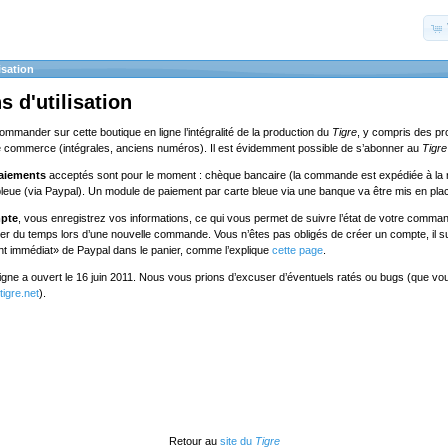
isation
s d'utilisation
commander sur cette boutique en ligne l’intégralité de la production du
Tigre
, y compris des pr
e commerce (intégrales, anciens numéros). Il est évidemment possible de s’abonner au
Tigre
aiements
acceptés sont pour le moment : chèque bancaire (la commande est expédiée à la 
bleue (via Paypal). Un module de paiement par carte bleue via une banque va être mis en pla
mpte
, vous enregistrez vos informations, ce qui vous permet de suivre l’état de votre comman
ner du temps lors d’une nouvelle commande. Vous n’êtes pas obligés de créer un compte, il suf
nt immédiat» de Paypal dans le panier, comme l’explique
cette page
.
ligne a ouvert le 16 juin 2011. Nous vous prions d’excuser d’éventuels ratés ou bugs (que v
igre.net
).
Retour au
site du
Tigre