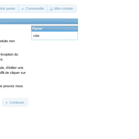
Voir panier
Commander
Mon compte
Panier
vide
oduits non
.
réception du
ce.
de, d’éditer une
fit de cliquer sur
ous pouvez nous
Continuer