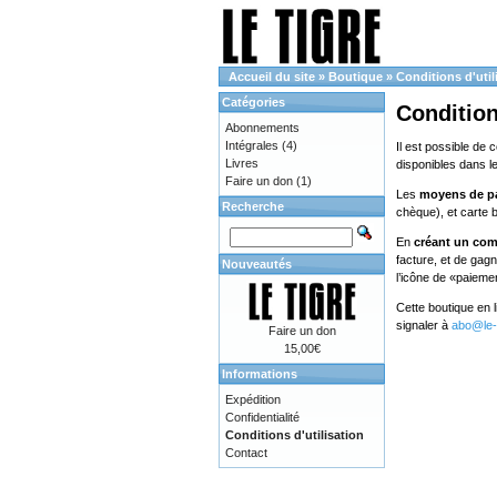
Accueil du site
»
Boutique
»
Conditions d'util
Catégories
Condition
Abonnements
Intégrales
(4)
Il est possible de 
Livres
disponibles dans l
Faire un don
(1)
Les
moyens de p
Recherche
chèque), et carte 
En
créant un co
facture, et de gag
Nouveautés
l’icône de «paieme
Cette boutique en 
signaler à
abo@le-t
Faire un don
15,00€
Informations
Expédition
Confidentialité
Conditions d'utilisation
Contact