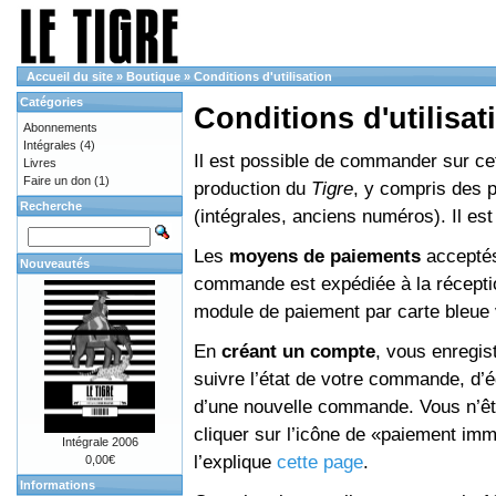
Accueil du site
»
Boutique
»
Conditions d'utilisation
Catégories
Conditions d'utilisat
Abonnements
Intégrales
(4)
Il est possible de commander sur cett
Livres
Faire un don
(1)
production du
Tigre
, y compris des 
Recherche
(intégrales, anciens numéros). Il e
Les
moyens de paiements
acceptés
Nouveautés
commande est expédiée à la réceptio
module de paiement par carte bleue 
En
créant un compte
, vous enregis
suivre l’état de votre commande, d’é
d’une nouvelle commande. Vous n’êtes
cliquer sur l’icône de «paiement im
Intégrale 2006
l’explique
cette page
.
0,00€
Informations