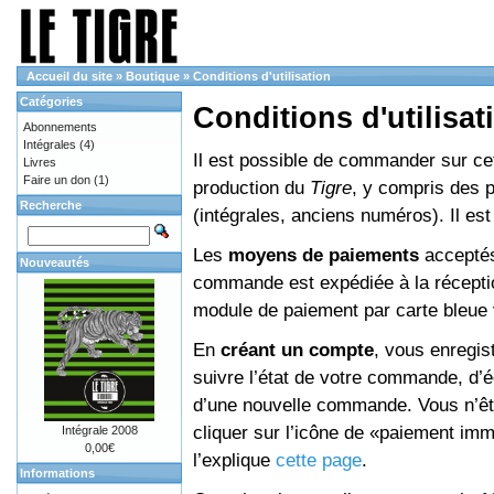
Accueil du site
»
Boutique
»
Conditions d'utilisation
Catégories
Conditions d'utilisat
Abonnements
Intégrales
(4)
Il est possible de commander sur cett
Livres
Faire un don
(1)
production du
Tigre
, y compris des 
Recherche
(intégrales, anciens numéros). Il e
Les
moyens de paiements
acceptés
Nouveautés
commande est expédiée à la réceptio
module de paiement par carte bleue 
En
créant un compte
, vous enregis
suivre l’état de votre commande, d’é
d’une nouvelle commande. Vous n’êtes
cliquer sur l’icône de «paiement im
Intégrale 2008
0,00€
l’explique
cette page
.
Informations