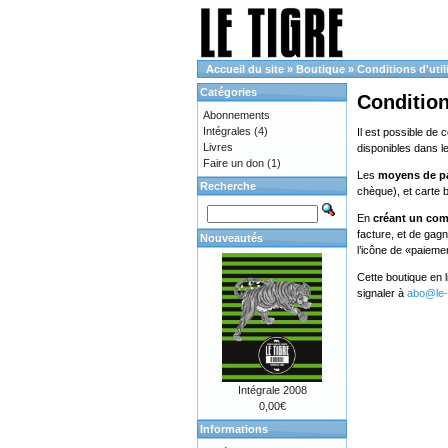
Accueil du site
»
Boutique
»
Conditions d'util
Catégories
Condition
Abonnements
Intégrales
(4)
Il est possible de 
Livres
disponibles dans l
Faire un don
(1)
Les
moyens de p
Recherche
chèque), et carte 
En
créant un co
facture, et de gag
Nouveautés
l’icône de «paieme
Cette boutique en 
signaler à
abo@le-t
Intégrale 2008
0,00€
Informations