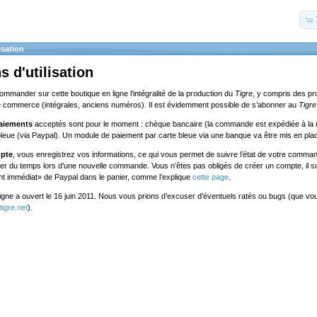
isation
s d'utilisation
commander sur cette boutique en ligne l’intégralité de la production du
Tigre
, y compris des pr
e commerce (intégrales, anciens numéros). Il est évidemment possible de s’abonner au
Tigre
aiements
acceptés sont pour le moment : chèque bancaire (la commande est expédiée à la 
bleue (via Paypal). Un module de paiement par carte bleue via une banque va être mis en pla
mpte
, vous enregistrez vos informations, ce qui vous permet de suivre l’état de votre comman
ner du temps lors d’une nouvelle commande. Vous n’êtes pas obligés de créer un compte, il suf
nt immédiat» de Paypal dans le panier, comme l’explique
cette page
.
ligne a ouvert le 16 juin 2011. Nous vous prions d’excuser d’éventuels ratés ou bugs (que v
igre.net
).