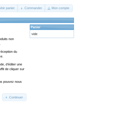
Voir panier
Commander
Mon compte
Panier
vide
oduits non
.
réception du
ce.
de, d’éditer une
fit de cliquer sur
ous pouvez nous
Continuer