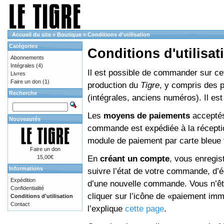
Accueil du site
»
Boutique
»
Conditions d'utilisation
Catégories
Conditions d'utilisat
Abonnements
Intégrales
(4)
Il est possible de commander sur cett
Livres
Faire un don
(1)
production du
Tigre
, y compris des 
Recherche
(intégrales, anciens numéros). Il e
Les
moyens de paiements
acceptés
Nouveautés
commande est expédiée à la réceptio
module de paiement par carte bleue 
Faire un don
En
créant un compte
, vous enregis
15,00€
Informations
suivre l’état de votre commande, d’é
Expédition
d’une nouvelle commande. Vous n’êtes
Confidentialité
cliquer sur l’icône de «paiement im
Conditions d'utilisation
Contact
l’explique
cette page
.