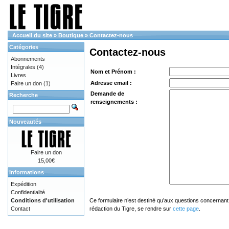
Accueil du site
»
Boutique
»
Contactez-nous
Catégories
Contactez-nous
Abonnements
Intégrales
(4)
Nom et Prénom :
Livres
Adresse email :
Faire un don
(1)
Demande de
Recherche
renseignements :
Nouveautés
Faire un don
15,00€
Informations
Expédition
Confidentialité
Conditions d'utilisation
Ce formulaire n’est destiné qu’aux questions concernant 
Contact
rédaction du Tigre, se rendre sur
cette page
.