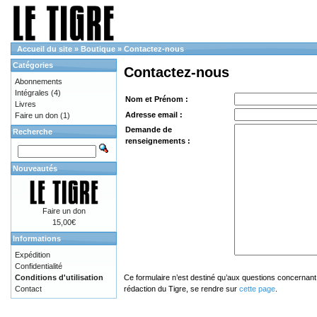
Accueil du site
»
Boutique
»
Contactez-nous
Catégories
Contactez-nous
Abonnements
Intégrales
(4)
Nom et Prénom :
Livres
Adresse email :
Faire un don
(1)
Demande de
Recherche
renseignements :
Nouveautés
Faire un don
15,00€
Informations
Expédition
Confidentialité
Conditions d'utilisation
Ce formulaire n’est destiné qu’aux questions concernant 
Contact
rédaction du Tigre, se rendre sur
cette page
.