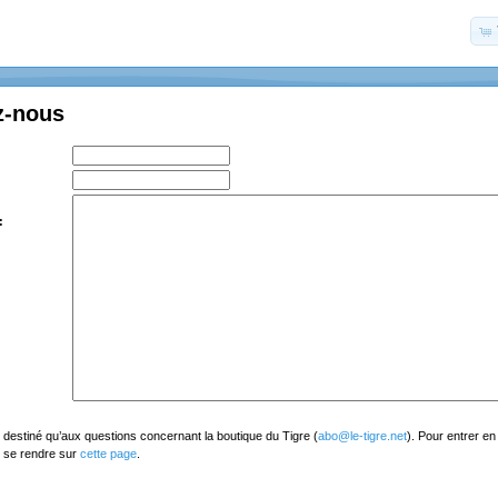
z-nous
:
t destiné qu’aux questions concernant la boutique du Tigre (
abo@le-tigre.net
). Pour entrer en
, se rendre sur
cette page
.