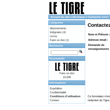
Accueil du site
»
Boutique
»
Contactez-nous
Catégories
Contacte
Abonnements
Intégrales
(4)
Nom et Prénom :
Livres
Adresse email :
Faire un don
(1)
Demande de
Recherche
renseignements 
Nouveautés
Faire un don
15,00€
Informations
Expédition
Confidentialité
Conditions d'utilisation
Ce formulaire n’es
Contact
rédaction du Tigre