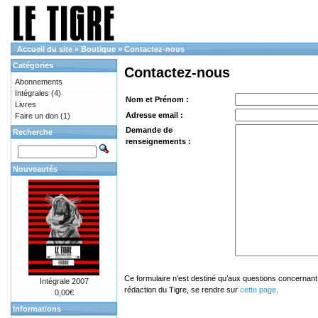
Accueil du site
»
Boutique
»
Contactez-nous
Catégories
Contactez-nous
Abonnements
Intégrales
(4)
Nom et Prénom :
Livres
Adresse email :
Faire un don
(1)
Demande de
Recherche
renseignements :
Nouveautés
Ce formulaire n’est destiné qu’aux questions concernant 
Intégrale 2007
rédaction du Tigre, se rendre sur
cette page
.
0,00€
Informations