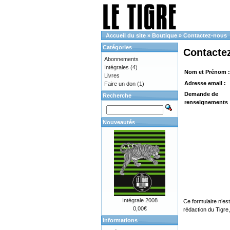
Accueil du site
»
Boutique
»
Contactez-nous
Catégories
Contacte
Abonnements
Intégrales
(4)
Nom et Prénom :
Livres
Adresse email :
Faire un don
(1)
Demande de
Recherche
renseignements 
Nouveautés
Intégrale 2008
Ce formulaire n’es
0,00€
rédaction du Tigre
Informations