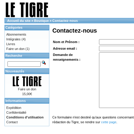
Accueil du site
»
Boutique
»
Contactez-nous
Catégories
Contactez-nous
Abonnements
Intégrales
(4)
Nom et Prénom :
Livres
Adresse email :
Faire un don
(1)
Demande de
Recherche
renseignements :
Nouveautés
Faire un don
15,00€
Informations
Expédition
Confidentialité
Conditions d'utilisation
Ce formulaire n’est destiné qu’aux questions concernant 
Contact
rédaction du Tigre, se rendre sur
cette page
.