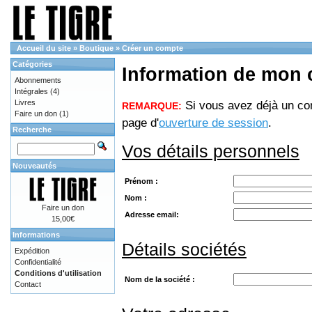
Accueil du site
»
Boutique
»
Créer un compte
Catégories
Information de mon
Abonnements
Intégrales
(4)
Livres
Si vous avez déjà un com
REMARQUE:
Faire un don
(1)
page d'
ouverture de session
.
Recherche
Vos détails personnels
Nouveautés
Prénom :
Nom :
Faire un don
Adresse email:
15,00€
Informations
Détails sociétés
Expédition
Confidentialité
Conditions d'utilisation
Nom de la société :
Contact