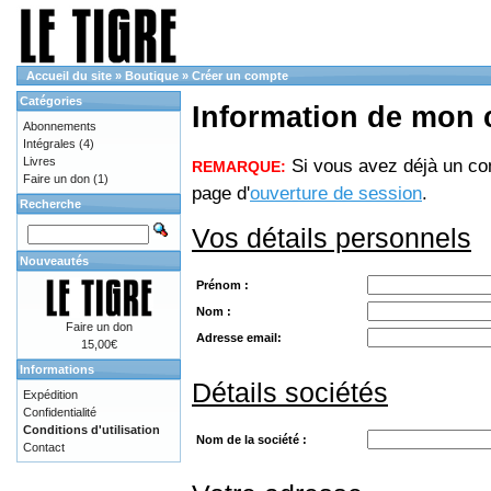
Accueil du site
»
Boutique
»
Créer un compte
Catégories
Information de mon
Abonnements
Intégrales
(4)
Livres
Si vous avez déjà un com
REMARQUE:
Faire un don
(1)
page d'
ouverture de session
.
Recherche
Vos détails personnels
Nouveautés
Prénom :
Nom :
Faire un don
Adresse email:
15,00€
Informations
Détails sociétés
Expédition
Confidentialité
Conditions d'utilisation
Nom de la société :
Contact