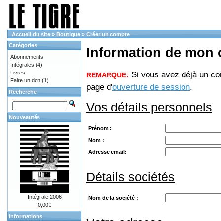
Accueil du site
»
Boutique
»
Créer un compte
Catégories
Information de mon
Abonnements
Intégrales
(4)
Livres
Si vous avez déjà un com
REMARQUE:
Faire un don
(1)
page d'
ouverture de session
.
Recherche
Vos détails personnels
Nouveautés
Prénom :
Nom :
Adresse email:
Détails sociétés
Intégrale 2006
Nom de la société :
0,00€
Informations