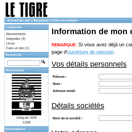
Accueil du site
»
Boutique
»
Créer un compte
Catégories
Information de mon
Abonnements
Intégrales
(4)
Livres
Si vous avez déjà un com
REMARQUE:
Faire un don
(1)
page d'
ouverture de session
.
Recherche
Vos détails personnels
Nouveautés
Prénom :
Nom :
Adresse email:
Détails sociétés
Intégrale 2006
Nom de la société :
0,00€
Informations