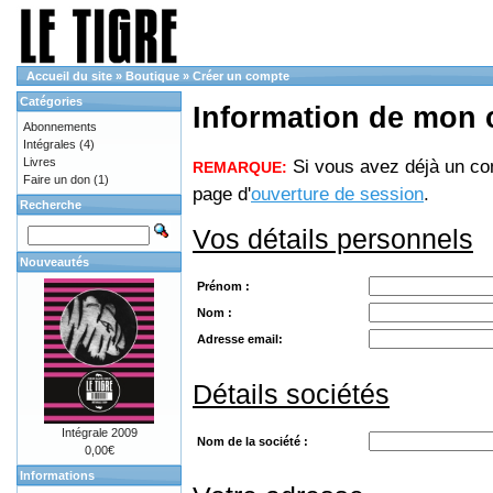
Accueil du site
»
Boutique
»
Créer un compte
Catégories
Information de mon
Abonnements
Intégrales
(4)
Livres
Si vous avez déjà un com
REMARQUE:
Faire un don
(1)
page d'
ouverture de session
.
Recherche
Vos détails personnels
Nouveautés
Prénom :
Nom :
Adresse email:
Détails sociétés
Intégrale 2009
Nom de la société :
0,00€
Informations