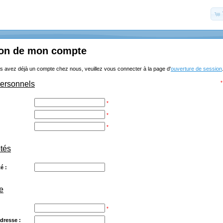
ion de mon compte
s avez déjà un compte chez nous, veuillez vous connecter à la page d'
ouverture de session
personnels
*
*
*
*
étés
é :
e
*
dresse :