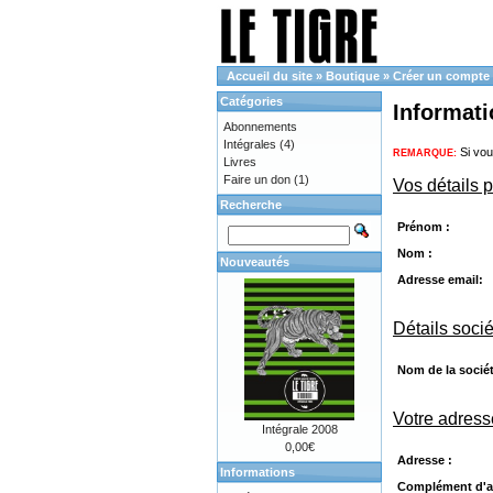
Accueil du site
»
Boutique
»
Créer un compte
Catégories
Informat
Abonnements
Intégrales
(4)
Si vou
REMARQUE:
Livres
Faire un don
(1)
Vos détails 
Recherche
Prénom :
Nom :
Nouveautés
Adresse email:
Détails soci
Nom de la sociét
Votre adress
Intégrale 2008
0,00€
Adresse :
Informations
Complément d'a