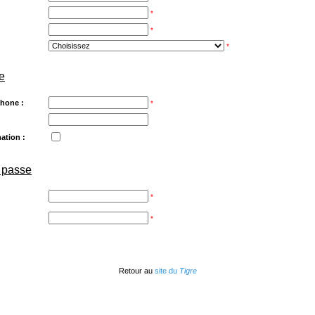
*
*
*
e
hone :
*
mation :
 passe
*
*
Retour au
site du
Tigre