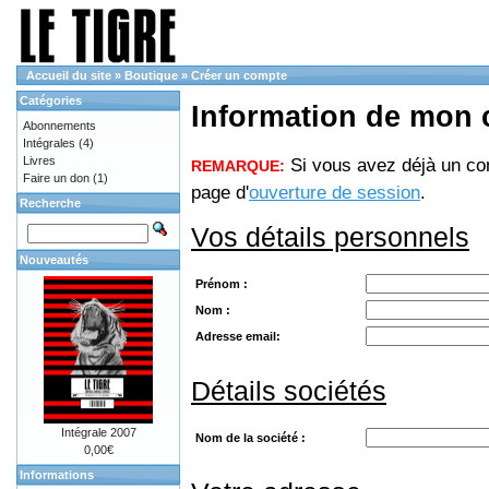
Accueil du site
»
Boutique
»
Créer un compte
Catégories
Information de mon
Abonnements
Intégrales
(4)
Livres
Si vous avez déjà un com
REMARQUE:
Faire un don
(1)
page d'
ouverture de session
.
Recherche
Vos détails personnels
Nouveautés
Prénom :
Nom :
Adresse email:
Détails sociétés
Intégrale 2007
Nom de la société :
0,00€
Informations