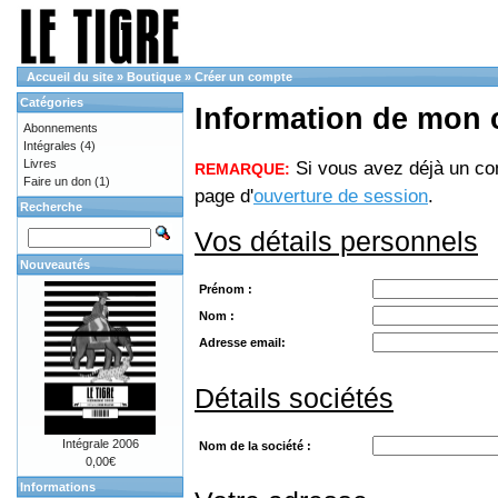
Accueil du site
»
Boutique
»
Créer un compte
Catégories
Information de mon
Abonnements
Intégrales
(4)
Livres
Si vous avez déjà un com
REMARQUE:
Faire un don
(1)
page d'
ouverture de session
.
Recherche
Vos détails personnels
Nouveautés
Prénom :
Nom :
Adresse email:
Détails sociétés
Intégrale 2006
Nom de la société :
0,00€
Informations