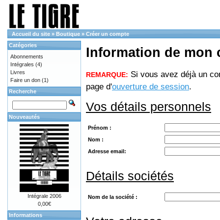
Accueil du site
»
Boutique
»
Créer un compte
Catégories
Information de mon
Abonnements
Intégrales
(4)
Livres
Si vous avez déjà un com
REMARQUE:
Faire un don
(1)
page d'
ouverture de session
.
Recherche
Vos détails personnels
Nouveautés
Prénom :
Nom :
Adresse email:
Détails sociétés
Intégrale 2006
Nom de la société :
0,00€
Informations