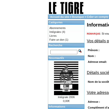
Accueil du site
»
Boutique
»
Créer un compte
Catégories
Informat
Abonnements
Intégrales
(4)
Si vou
REMARQUE:
Livres
Faire un don
(1)
Vos détails 
Recherche
Prénom :
Nom :
Nouveautés
Adresse email:
Détails soci
Nom de la sociét
Votre adress
Intégrale 2006
0,00€
Adresse :
Informations
Complément d'a