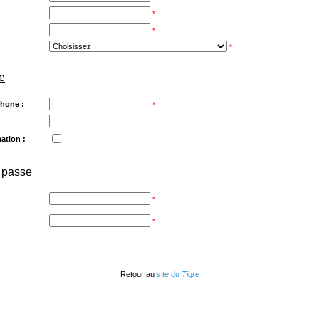
*
*
*
e
hone :
*
mation :
 passe
*
*
Retour au
site du
Tigre