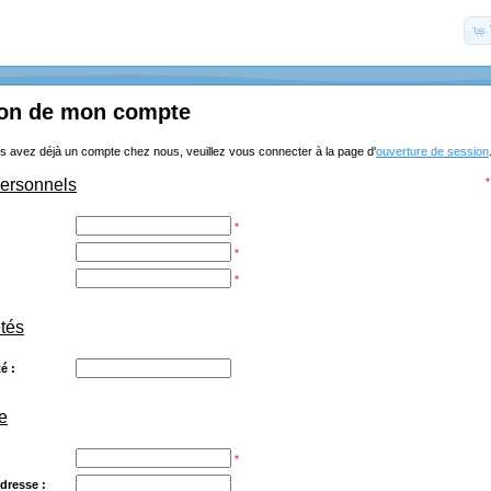
ion de mon compte
s avez déjà un compte chez nous, veuillez vous connecter à la page d'
ouverture de session
personnels
*
*
*
*
étés
é :
e
*
dresse :