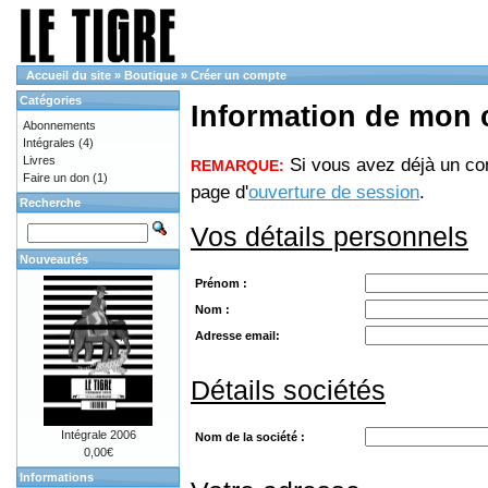
Accueil du site
»
Boutique
»
Créer un compte
Catégories
Information de mon
Abonnements
Intégrales
(4)
Livres
Si vous avez déjà un com
REMARQUE:
Faire un don
(1)
page d'
ouverture de session
.
Recherche
Vos détails personnels
Nouveautés
Prénom :
Nom :
Adresse email:
Détails sociétés
Intégrale 2006
Nom de la société :
0,00€
Informations