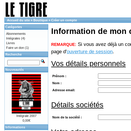
Accueil du site
»
Boutique
»
Créer un compte
Catégories
Information de mon
Abonnements
Intégrales
(4)
Livres
Si vous avez déjà un com
REMARQUE:
Faire un don
(1)
page d'
ouverture de session
.
Recherche
Vos détails personnels
Nouveautés
Prénom :
Nom :
Adresse email:
Détails sociétés
Intégrale 2007
Nom de la société :
0,00€
Informations