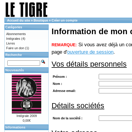
Accueil du site
»
Boutique
»
Créer un compte
Catégories
Information de mon
Abonnements
Intégrales
(4)
Livres
Si vous avez déjà un com
REMARQUE:
Faire un don
(1)
page d'
ouverture de session
.
Recherche
Vos détails personnels
Nouveautés
Prénom :
Nom :
Adresse email:
Détails sociétés
Intégrale 2009
Nom de la société :
0,00€
Informations