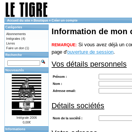
Accueil du site
»
Boutique
»
Créer un compte
Catégories
Information de mon
Abonnements
Intégrales
(4)
Livres
Si vous avez déjà un com
REMARQUE:
Faire un don
(1)
page d'
ouverture de session
.
Recherche
Vos détails personnels
Nouveautés
Prénom :
Nom :
Adresse email:
Détails sociétés
Intégrale 2006
Nom de la société :
0,00€
Informations