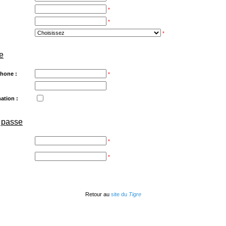
*
*
*
e
hone :
*
mation :
 passe
*
*
Retour au
site du
Tigre