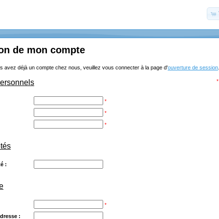
ion de mon compte
s avez déjà un compte chez nous, veuillez vous connecter à la page d'
ouverture de session
personnels
*
*
*
*
étés
é :
e
*
dresse :