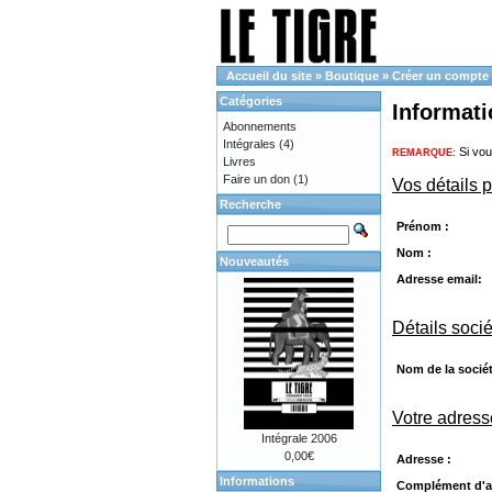
Accueil du site
»
Boutique
»
Créer un compte
Catégories
Informat
Abonnements
Intégrales
(4)
Si vou
REMARQUE:
Livres
Faire un don
(1)
Vos détails 
Recherche
Prénom :
Nom :
Nouveautés
Adresse email:
Détails soci
Nom de la sociét
Votre adress
Intégrale 2006
0,00€
Adresse :
Informations
Complément d'a