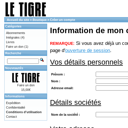
Accueil du site
»
Boutique
»
Créer un compte
Catégories
Information de mon
Abonnements
Intégrales
(4)
Livres
Si vous avez déjà un com
REMARQUE:
Faire un don
(1)
page d'
ouverture de session
.
Recherche
Vos détails personnels
Nouveautés
Prénom :
Nom :
Faire un don
Adresse email:
15,00€
Informations
Détails sociétés
Expédition
Confidentialité
Conditions d'utilisation
Nom de la société :
Contact