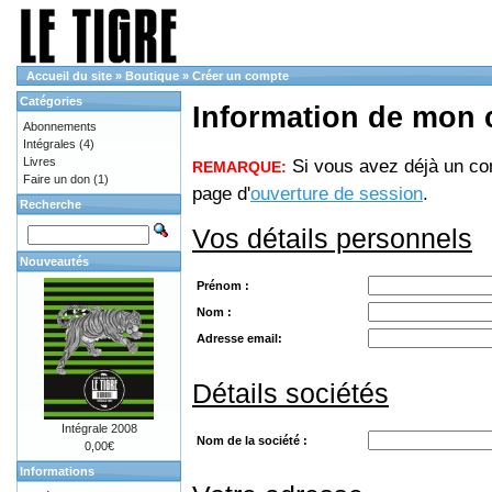
Accueil du site
»
Boutique
»
Créer un compte
Catégories
Information de mon
Abonnements
Intégrales
(4)
Livres
Si vous avez déjà un com
REMARQUE:
Faire un don
(1)
page d'
ouverture de session
.
Recherche
Vos détails personnels
Nouveautés
Prénom :
Nom :
Adresse email:
Détails sociétés
Intégrale 2008
Nom de la société :
0,00€
Informations