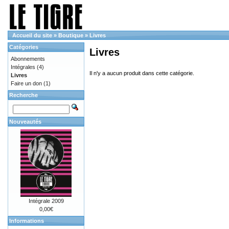
Accueil du site
»
Boutique
»
Livres
Catégories
Livres
Abonnements
Intégrales
(4)
Il n'y a aucun produit dans cette catégorie.
Livres
Faire un don
(1)
Recherche
Nouveautés
Intégrale 2009
0,00€
Informations