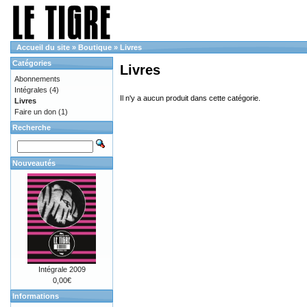
Accueil du site
»
Boutique
»
Livres
Catégories
Livres
Abonnements
Intégrales
(4)
Il n'y a aucun produit dans cette catégorie.
Livres
Faire un don
(1)
Recherche
Nouveautés
Intégrale 2009
0,00€
Informations