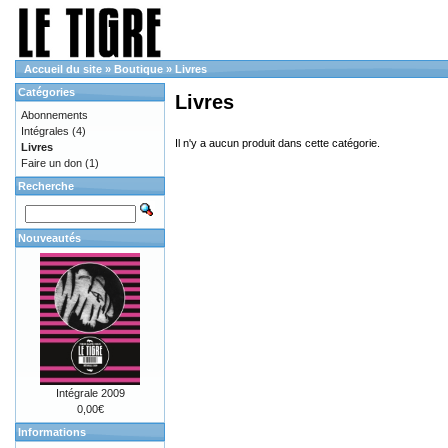
Accueil du site
»
Boutique
»
Livres
Catégories
Livres
Abonnements
Intégrales
(4)
Il n'y a aucun produit dans cette catégorie.
Livres
Faire un don
(1)
Recherche
Nouveautés
Intégrale 2009
0,00€
Informations