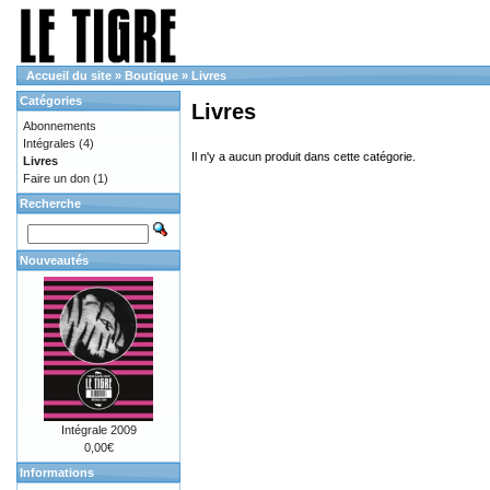
Accueil du site
»
Boutique
»
Livres
Catégories
Livres
Abonnements
Intégrales
(4)
Il n'y a aucun produit dans cette catégorie.
Livres
Faire un don
(1)
Recherche
Nouveautés
Intégrale 2009
0,00€
Informations