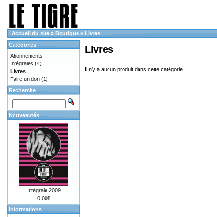
Accueil du site
»
Boutique
»
Livres
Catégories
Livres
Abonnements
Intégrales
(4)
Il n'y a aucun produit dans cette catégorie.
Livres
Faire un don
(1)
Recherche
Nouveautés
Intégrale 2009
0,00€
Informations