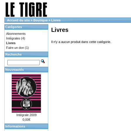
Accueil du site
»
Boutique
»
Livres
Catégories
Livres
Abonnements
Intégrales
(4)
Il n'y a aucun produit dans cette catégorie.
Livres
Faire un don
(1)
Recherche
Nouveautés
Intégrale 2009
0,00€
Informations